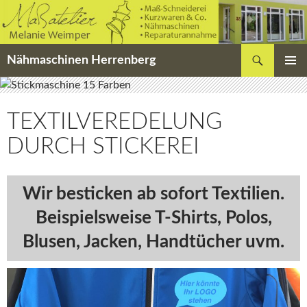
Zum
Inhalt
springen
Suchen
Nähmaschinen Herrenberg
PRIMÄR
MENÜ
TEXTILVEREDELUNG
DURCH STICKEREI
Wir besticken ab sofort Textilien.
Beispielsweise T-Shirts, Polos,
Blusen, Jacken, Handtücher uvm.