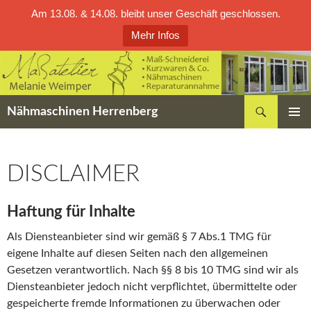
Am 13.08. & 14.08. bleibt unser Geschäft geschlossen.
Mehr Infos
Zum
Inhalt
springen
Suchen
Nähmaschinen Herrenberg
PRIMÄR
MENÜ
DISCLAIMER
Haftung für Inhalte
Als Diensteanbieter sind wir gemäß § 7 Abs.1 TMG für
eigene Inhalte auf diesen Seiten nach den allgemeinen
Gesetzen verantwortlich. Nach §§ 8 bis 10 TMG sind wir als
Diensteanbieter jedoch nicht verpflichtet, übermittelte oder
gespeicherte fremde Informationen zu überwachen oder