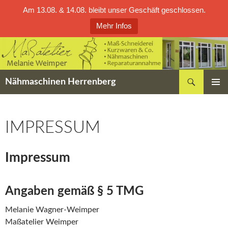
Am 13.08. & 14.08. bleibt unser Geschäft geschlossen.
Mehr Infos
Zum
Inhalt
springen
Suchen
Nähmaschinen Herrenberg
PRIMÄR
MENÜ
IMPRESSUM
Impressum
Angaben gemäß § 5 TMG
Melanie Wagner-Weimper
Maßatelier Weimper