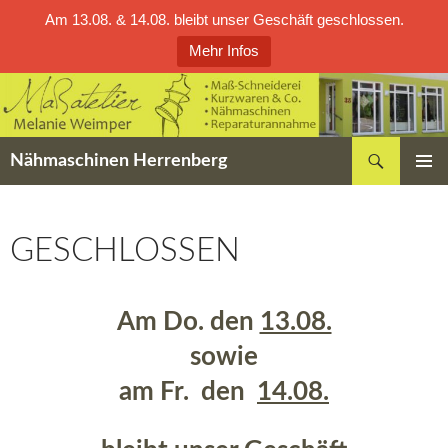
Am 13.08. & 14.08. bleibt unser Geschäft geschlossen.
Mehr Infos
Zum
Inhalt
springen
Suchen
Nähmaschinen Herrenberg
PRIMÄR
MENÜ
GESCHLOSSEN
Am Do. den
13.08.
sowie
am Fr. den
14.08.